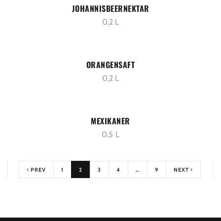
JOHANNISBEERNEKTAR
0,2 L
ORANGENSAFT
0,2 L
MEXIKANER
0,5 L
PREV
1
2
3
4
…
9
NEXT