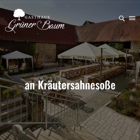
an Kräutersahnesoße